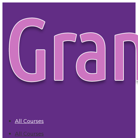
Regresar
a
casa
All Courses
All Courses