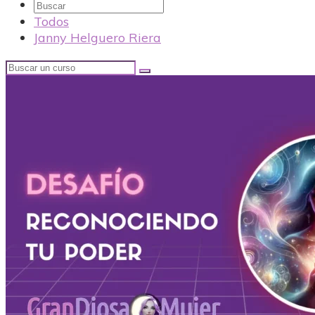
Buscar
Todos
Janny Helguero Riera
Buscar
un
curso