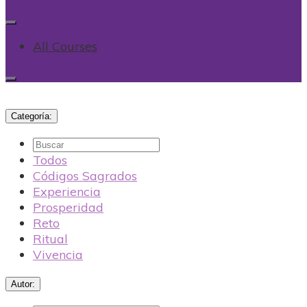
All Courses
Categoría:
Buscar
Todos
Códigos Sagrados
Experiencia
Prosperidad
Reto
Ritual
Vivencia
Autor: