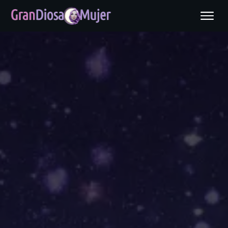
uría
do para transformar tu
ico que despiertar tu
 cuenta