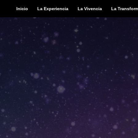
Inicio
La Experiencia
La Vivencia
La Transfor
ser en un viaje
ad.