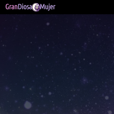
rtal de Sabiduría
santuario sagrado para transformar tu 
tico que despiertar tu magia y divinid
ngresa a tu cuenta