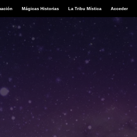
mación
Mágicas Historias
La Tribu Mística
Acceder